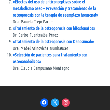
«Efectos del uso de anticonceptivos sobre el
metabolismo óseo – Prevención y tratamiento de la
osteoporosis con la terapia de reemplazo hormonal»
Dra. Pamela Trejo Param
«Tratamiento de la osteoporosis con bifosfonatos»
Dr. Carlos Fuentealba Pérez
«Tratamiento de la osteoporosis con Denosumab»
Dra. Mabel Arinoviche Numhauser
«Selección de pacientes para tratamiento con
osteoanabólicos»
Dra. Claudia Campusano Montagno