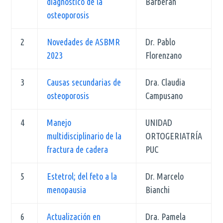
diagnóstico de la
Barberán
osteoporosis
2
Novedades de ASBMR
Dr. Pablo
2023
Florenzano
3
Causas secundarias de
Dra. Claudia
osteoporosis
Campusano
4
Manejo
UNIDAD
multidisciplinario de la
ORTOGERIATRÍA
fractura de cadera
PUC
5
Estetrol; del feto a la
Dr. Marcelo
menopausia
Bianchi
6
Actualización en
Dra. Pamela